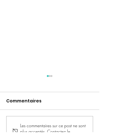
Commentaires
Les commentaires sur ce post ne sont
Cuisine collective | 13
Souper et Cui
plus acceptés. Contactez le
juin 2026
communautair
propriétaire pour plus d'informations.