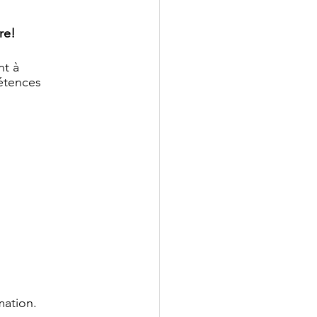
re!
nt à 
étences 
mation.  