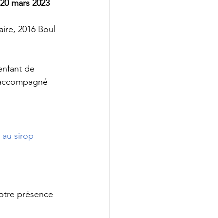
: 20 mars 2023
re, 2016 Boul 
enfant de 
e accompagné 
 au sirop 
votre présence