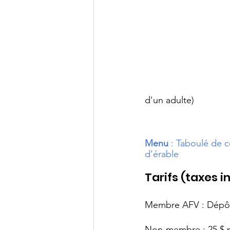
d'un adulte)
Menu 
: Taboulé de c
d’érable
Tarifs (taxes i
Membre AFV : Dépôt 
Non-membre : 25 $ p