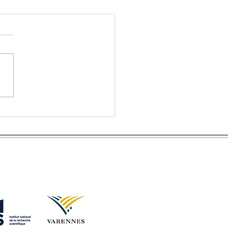
er et Cuisine
munautaire |
UIT | 19 juin 2026